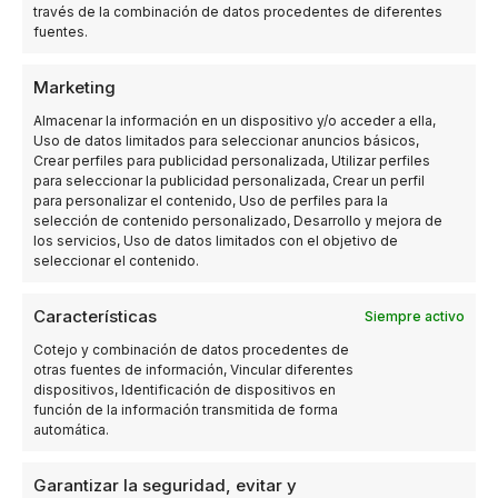
personalizados que se adaptan a las necesidades
través de la combinación de datos procedentes de diferentes
únicas de tu empresa en esta vibrante ciudad.
fuentes.
Desde la automatización de procesos hasta el
control de calidad, nuestros proyectos optimizan
Marketing
tus operaciones en Sevilla.
Almacenar la información en un dispositivo y/o acceder a ella,
Uso de datos limitados para seleccionar anuncios básicos,
Crear perfiles para publicidad personalizada, Utilizar perfiles
para seleccionar la publicidad personalizada, Crear un perfil
Soluciones de Cámaras
para personalizar el contenido, Uso de perfiles para la
selección de contenido personalizado, Desarrollo y mejora de
de Visión Artificial en
los servicios, Uso de datos limitados con el objetivo de
seleccionar el contenido.
Sevilla
Características
Siempre activo
Nuestras soluciones de cámaras de visión artificial
en Sevilla se adaptan a diversas aplicaciones
Cotejo y combinación de datos procedentes de
otras fuentes de información, Vincular diferentes
industriales y comerciales. Nos especializamos en
dispositivos, Identificación de dispositivos en
inspección de calidad, verificación de fecha de
función de la información transmitida de forma
caducidad, números de lote, códigos de barras y
automática.
sellado de envases. Por ejemplo, garantizamos la
precisión de las fechas de caducidad, asegurando
Garantizar la seguridad, evitar y