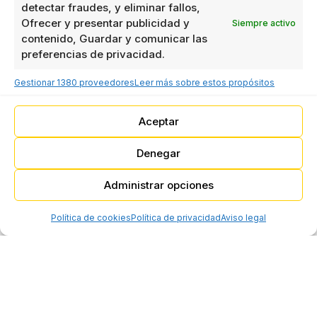
la frescura de los productos. Además,
detectar fraudes, y eliminar fallos,
inspeccionamos el sellado de envases para
Ofrecer y presentar publicidad y
Siempre activo
alimentos y cordones de adhesivo. Elecproy
contenido, Guardar y comunicar las
impulsa la calidad y eficiencia en Sevilla.
preferencias de privacidad.
Gestionar 1380 proveedores
Leer más sobre estos propósitos
Aceptar
Denegar
Administrar opciones
Política de cookies
Política de privacidad
Aviso legal
¿INTERESADO?
CUÉNTANOS TU PROYECTO Y
EMPEZAMOS