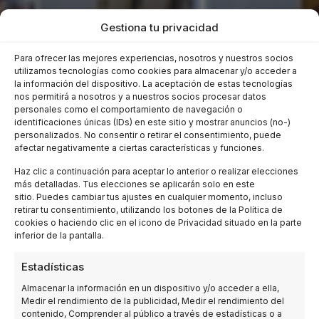
Gestiona tu privacidad
Para ofrecer las mejores experiencias, nosotros y nuestros socios
utilizamos tecnologías como cookies para almacenar y/o acceder a
la información del dispositivo. La aceptación de estas tecnologías
nos permitirá a nosotros y a nuestros socios procesar datos
personales como el comportamiento de navegación o
identificaciones únicas (IDs) en este sitio y mostrar anuncios (no-)
Elecproy
»
Empresa de Visión Artificial en Sevilla
personalizados. No consentir o retirar el consentimiento, puede
ELECPROY: Proyectos de Visión
afectar negativamente a ciertas características y funciones.
Artificial en Sevilla
Haz clic a continuación para aceptar lo anterior o realizar elecciones
Desde Elecproy ofrecemos nuestros servicios en
más detalladas. Tus elecciones se aplicarán solo en este
Sevilla, donde la visión artificial es la clave para
sitio. Puedes cambiar tus ajustes en cualquier momento, incluso
retirar tu consentimiento, utilizando los botones de la Política de
mejorar la calidad y eficiencia de tu empresa en
cookies o haciendo clic en el icono de Privacidad situado en la parte
esta hermosa ciudad andaluza. Nuestra tecnología
inferior de la pantalla.
de visión permite un análisis completo del 100% de
la producción, garantizando un control de calidad
Estadísticas
total y alta velocidad de respuesta en tiempo real.
Almacenar la información en un dispositivo y/o acceder a ella,
Medir el rendimiento de la publicidad, Medir el rendimiento del
En Sevilla, ofrecemos proyectos de visión artificial
contenido, Comprender al público a través de estadísticas o a