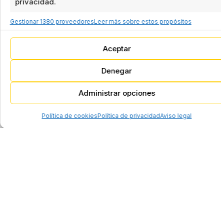
Packaging
privacidad.
control de procesos
en España
Gestionar 1380 proveedores
Leer más sobre estos propósitos
Pick&Place
Soluciones de
automatización
Sistema de
industrial, robótica y
Aceptar
Encajado
control de procesos
Soluciones de
Denegar
automatización
Cerradoras de
industrial, robótica y
Administrar opciones
cajas
control de procesos
Política de cookies
Política de privacidad
Aviso legal
Formadoras de
cajas / bandejas
Cerradoras
cajas / bandejas
Finales de línea
Paletizador
Robot