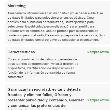
Marketing
Almacenar la información en un dispositivo y/o acceder a ella, Uso
de datos limitados para seleccionar anuncios básicos, Crear
perfiles para publicidad personalizada, Utilizar perfiles para
seleccionar la publicidad personalizada, Crear un perfil para
personalizar el contenido, Uso de perfiles para la selección de
contenido personalizado, Desarrollo y mejora de los servicios, Uso
de datos limitados con el objetivo de seleccionar el contenido.
Características
Siempre activo
Cotejo y combinación de datos procedentes de
otras fuentes de información, Vincular diferentes
INNOVACIÓN, DÍA TRAS DÍA
dispositivos, Identificación de dispositivos en
función de la información transmitida de forma
Somos especialistas en Automatización
automática.
industrial para empresas y control de procesos
industriales.
Garantizar la seguridad, evitar y detectar
fraudes, y eliminar fallos, Ofrecer y
presentar publicidad y contenido, Guardar
Siempre activo
Empresa de
y comunicar las preferencias de
automatización y