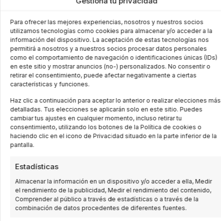
Gestiona tu privacidad
Nuestras soluciones de cámaras de visión artificial
Para ofrecer las mejores experiencias, nosotros y nuestros socios
en Albacete son versátiles y se adaptan a diversas
utilizamos tecnologías como cookies para almacenar y/o acceder a la
aplicaciones industriales y comerciales. Nos
información del dispositivo. La aceptación de estas tecnologías nos
especializamos en la inspección de calidad, la
permitirá a nosotros y a nuestros socios procesar datos personales
como el comportamiento de navegación o identificaciones únicas (IDs)
verificación de fechas de caducidad, números de
en este sitio y mostrar anuncios (no-) personalizados. No consentir o
lote, códigos de barras y el sellado de envases,
retirar el consentimiento, puede afectar negativamente a ciertas
entre otras. Por ejemplo, garantizamos la precisión
características y funciones.
de las fechas de caducidad, asegurando la
Haz clic a continuación para aceptar lo anterior o realizar elecciones más
frescura de los productos. También
detalladas. Tus elecciones se aplicarán solo en este sitio. Puedes
inspeccionamos el sellado de envases para
cambiar tus ajustes en cualquier momento, incluso retirar tu
consentimiento, utilizando los botones de la Política de cookies o
alimentos y la calidad de los cordones de adhesivo.
haciendo clic en el icono de Privacidad situado en la parte inferior de la
Detectamos imperfecciones superficiales,
pantalla.
verificamos la presencia de componentes,
detectamos roturas y nos aseguramos de un
Estadísticas
llenado adecuado. En Albacete, Elecproy se
Almacenar la información en un dispositivo y/o acceder a ella, Medir
compromete a mantener los más altos estándares
el rendimiento de la publicidad, Medir el rendimiento del contenido,
de calidad en cada proyecto que realizamos.
Comprender al público a través de estadísticas o a través de la
combinación de datos procedentes de diferentes fuentes.