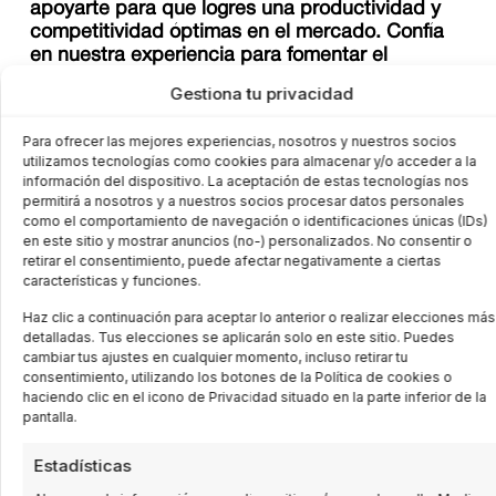
apoyarte para que logres una productividad y
competitividad óptimas en el mercado. Confía
en nuestra experiencia para fomentar el
desarrollo y la innovación en tu sector.
Gestiona tu privacidad
En Elecproy, comprendemos a fondo las
Para ofrecer las mejores experiencias, nosotros y nuestros socios
necesidades de tu industria en Bilbao y sus
utilizamos tecnologías como cookies para almacenar y/o acceder a la
alrededores. Por esta razón,
información del dispositivo. La aceptación de estas tecnologías nos
ofrecemos
soluciones integrales de
permitirá a nosotros y a nuestros socios procesar datos personales
automatización industrial
que abarcan desde la
como el comportamiento de navegación o identificaciones únicas (IDs)
en este sitio y mostrar anuncios (no-) personalizados. No consentir o
consultoría inicial hasta la implementación y el
retirar el consentimiento, puede afectar negativamente a ciertas
mantenimiento continuo. Ya sea que necesites
características y funciones.
optimizar tus líneas de producción, mejorar la
Haz clic a continuación para aceptar lo anterior o realizar elecciones más
eficiencia energética o fortalecer la seguridad en tu
detalladas. Tus elecciones se aplicarán solo en este sitio. Puedes
planta, estamos aquí para colaborar estrechamente
cambiar tus ajustes en cualquier momento, incluso retirar tu
contigo. Independientemente del tamaño de tu
consentimiento, utilizando los botones de la Política de cookies o
haciendo clic en el icono de Privacidad situado en la parte inferior de la
empresa o del sector en el que operes, nuestros
pantalla.
servicios de automatización industrial están
diseñados para brindarte resultados sólidos y
Estadísticas
duraderos. La automatización puede ser una