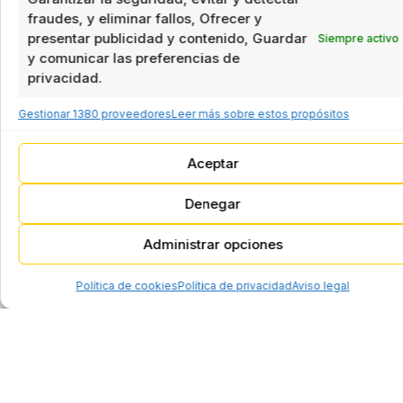
fraudes, y eliminar fallos, Ofrecer y
presentar publicidad y contenido, Guardar
Siempre activo
Empresa de
y comunicar las preferencias de
automatización y
Packaging
privacidad.
control de procesos
en España
Gestionar 1380 proveedores
Leer más sobre estos propósitos
Pick&Place
Soluciones de
automatización
Sistema de
industrial, robótica y
Encajado
Aceptar
control de procesos
Soluciones de
Denegar
automatización
Cerradoras de
industrial, robótica y
cajas
Administrar opciones
control de procesos
Formadoras de
Política de cookies
Política de privacidad
Aviso legal
cajas / bandejas
Cerradoras
cajas / bandejas