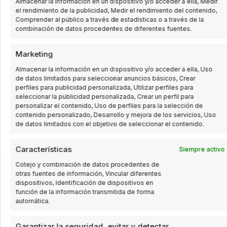
Almacenar la información en un dispositivo y/o acceder a ella, Medir
ventaja competitiva para tu negocio en Bilbao y sus
el rendimiento de la publicidad, Medir el rendimiento del contenido,
alrededores. ¡Contáctanos hoy mismo!
Comprender al público a través de estadísticas o a través de la
combinación de datos procedentes de diferentes fuentes.
Marketing
Almacenar la información en un dispositivo y/o acceder a ella, Uso
de datos limitados para seleccionar anuncios básicos, Crear
perfiles para publicidad personalizada, Utilizar perfiles para
seleccionar la publicidad personalizada, Crear un perfil para
personalizar el contenido, Uso de perfiles para la selección de
contenido personalizado, Desarrollo y mejora de los servicios, Uso
de datos limitados con el objetivo de seleccionar el contenido.
Características
Siempre activo
Cotejo y combinación de datos procedentes de
otras fuentes de información, Vincular diferentes
INNOVACIÓN, DÍA TRAS DÍA
dispositivos, Identificación de dispositivos en
Somos especialistas en Automatización
función de la información transmitida de forma
industrial para empresas y control de procesos
automática.
industriales.
Garantizar la seguridad, evitar y detectar